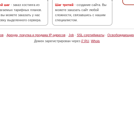
ой шаг
- заказ хостинга из
Шаг третий
- создание сайта. Вы
агаемых тарифных планов.
можете заказать сайт любой
 вы можете заказать у нас
сложности, связавшись с нашим
овку выделенного сервера.
специалистом.
ов
·
Аренда, покупка и продажа IP-адресов
·
Job
·
SSL-сертификаты
·
Освобождающие
Домен зарегистрирован через
i7.RU
.
Whois