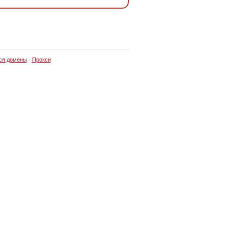
ся домены
·
Прокси