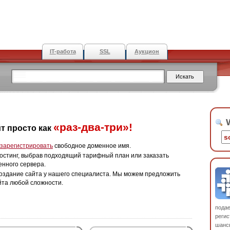
IT-работа
SSL
Аукцион
W
«раз-два-три»!
т просто как
зарегистрировать
свободное доменное имя.
остинг, выбрав подходящий тарифный план или заказать
енного сервера.
оздание сайта у нашего специалиста. Мы можем предложить
йта любой сложности.
пода
регис
шанс